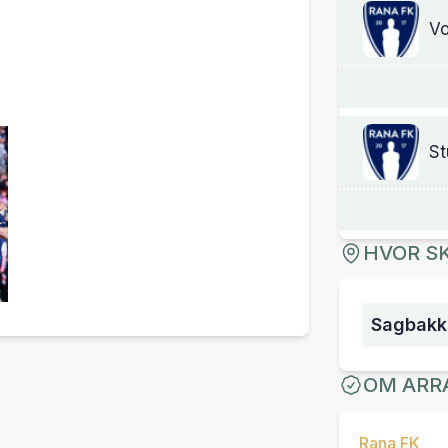
V
St
HVOR SK
Sagbakk
OM ARR
Rana FK