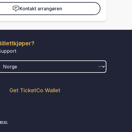
Kontakt arrangøren
Billettkjøper?
Support
LAND
Get TicketCo Wallet
ører.